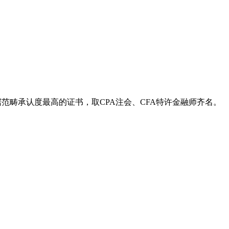
据范畴承认度最高的证书，取CPA注会、CFA特许金融师齐名。