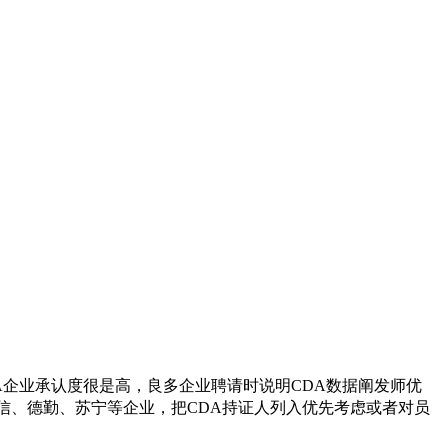
A企业承认度很是高，良多企业聘请时说明CDA数据阐发师优
信、德勤、苏宁等企业，把CDA持证人列入优先考虑或者对员