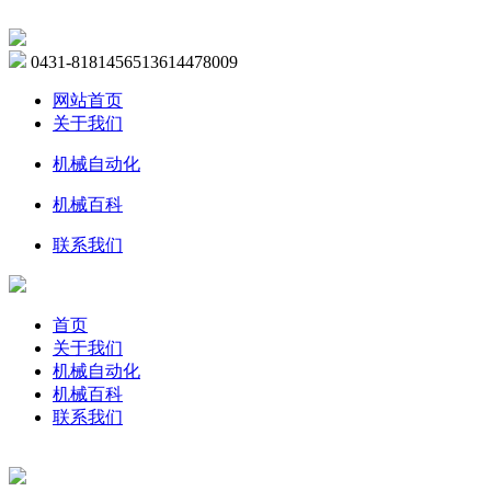
0431-81814565
13614478009
网站首页
关于我们
机械自动化
机械百科
联系我们
首页
关于我们
机械自动化
机械百科
联系我们