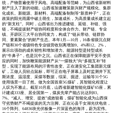
统，产物普遍使用于风电、高端配备等范畴，为山西省新材料
财产注入了新的动能。山西省加速鞭策新兴财产规模化、集群
化成长。新能源、新材料、高端配备制制等“新质种子”，正在
政策的阳光雨露中破土萌生，加速成长，为高质量成长建立起
的“新支柱”。同时，山西省出力推进建链、延链、补链、强
链，不竭提拔财产链协同程度和全体合作力。财产链、专业
镇、开辟区三大平台协同发力，构成了“链从带动、链群协
同、要素聚合”的财产生态。本年1月—10月，16条省级沉点财
产链和30个省级特色专业镇营收别离增加9。4%和12。2%，
展示出强劲的成长韧性和增加潜力。能源转型是转型成长
的“牛鼻子”，也是沉中之沉。山西省正在保障能源平安不变供
应的同时，加快鞭策能源财产从“一煤独大”向“多能互补”转
型，实现了能源布局的汗青性改变。正在潞安化工集团新元煤
矿，工做人员轻点鼠标，即可正在电子屏幕上及时监测井下瓦
斯浓度、温湿度、采煤等数据，综采、掘进、运输等31个5G
使用场景一目了然。做为全国首座5G煤矿，其智能化程度让
人叹为不雅止。截至10月底，山西省新建智能化煤矿65座，累
计建成333座、居全国第一，煤炭先辈产能占比达到83。
7%。“减人、增安、提效”成效较着，煤矿智能化成为山西保
守劣势财产不竭提拔的无力注脚。正在沁县千女湖光伏电坐，
16个阵列、64836块光伏板像一片深蓝色的海洋，蔚为宏伟。