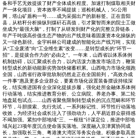
备和手艺无效提拔了财产全体成长程度。加速打制煤取相关财
产一体化项目，资本效率不竭提拔；巡检机械人，5G公用
网，塔山矿盾构一号……成为采掘出产的新标签。正在昔阳
县，从秸秆分析操纵到煤矸石高值，引才聚智而来的院士工做
坐成为“最强大脑”，打制了从研发到财产化的完整立异链条，
年产千吨级高价值生态产物的出产线意味着固废资本化操纵的
又一绿色新径。金宇科林公司建成的智能化出产线万吨，实现
从“工业废渣”向“工业维生素”改变……是转型成长的“环节一
招”，是提拔合作力的“必由之”。一年来，山西省以体系体例
机制妨碍，以汇聚成长合力，以内活泼力激发市场活力，鞭策
转型成长的新动能新劣势加快储蓄积累。山西电力市场化领跑
全国，山西省行政审批轨制仍然走正在全国前列，“高效办成
一件事”惠及更多企业群众，要素市场化设置装备摆设持续深
化，结实推进国有企业深化提拔步履，强化处所金融体系体例
行动落地，结实推进教育分析、公立病院、养老办事、第二轮
地盘延包试点……山西省聚焦限制转型成长的沉点范畴和环节
环节，斗胆摸索、先行先试，一系列标记性、环节性行动落地
收效，为经济社会成长注入了强劲动力，人平易近群众获得感
不竭加强。紧扣中部地域“三、一枢纽”计谋定位，推进中部地
域兴起23项年度沉点使命落实落地。深度融入京津冀协同成
长，加强取长三角、粤港澳大湾区等务实合做。积极参取高质