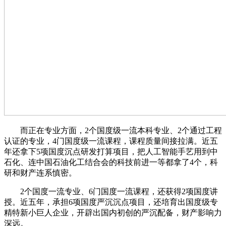
而正在专业方面，2个国度级一流本科专业、2个通过工程
认证的专业，4门国度级一流课程，课程质量间接拉满。近五
年还拿下5项国度沉点研发打算项目，把人工智能手艺用到中
石化、连中国石油化工结合会的科技前进一等都拿了4个，科
研和财产连系慎密。
2个国度一流专业、6门国度一流课程，还获得2项国度讲
授。近五年，承担6项国度严沉沉点项目，还培育出国度级专
精特新小巨人企业，开辟出国内初创的严沉配备，财产影响力
深远。