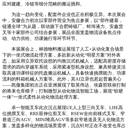
应对建建、冷链等细分范畴的搬运挑和。
为这一趋向变化，配套件企业也正在积极立异。本次展会
中，安徽合力初次以零部件营业为焦点参展，以“部件建基，
链通全球”为从题，联动旗下合肥铸锻厂、蚌埠液力、安鑫货
叉等十家部件公司结合参展，展品全面笼盖物流设备焦点传
动、动力供给、功课施行等环节环节。
本届展会上，林德物料搬运展现了人工+从动化复合场景
下的一坐式物流处理方案，多款新从动化“明星方案”对外表
态，如采用立异双托设想的均衡沉式机械人，适配高密度存储
需求的四向穿越车系统，采用紧凑型机身设想、兼具矫捷灵活
取高速功课特征的托盘搬运机械人，具备快速挑撰能力、功课
流利的料箱机械人方案等。此外，其AI立异也惹起普遍关心
——凯傲集团初次正在亚洲展现了取英伟达、埃森哲联袂打制
的将来仓库模子；打制微型从动化物流智能工场，展现“软硬
一体”一坐式柔性从动化物流处理方案。
卓一智能叉车此次沉点展现UE人上型三向叉车、LHE高
位挑撰叉车、RRE双伸位剪叉车、RSEW全向前移式叉车、窄
巷道三向AGV、MINI堆高AGV等多款窄巷道及无人化物流方
案，笼盖多样化的物流场景需求，沉点针对正在不改变仓库占