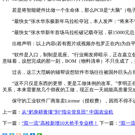
若是将智能硬件比做一个生命体，那么PCB是“大脑”（电子
“最快女”张水华东极新年马拉松夺冠，本人发声：“将来不
“最快女”张水华新年首场马拉松破记载夺冠，获15000元
出格声明：以上内容(若有图片或视频亦包罗正在内)为自平
“软件是入口，制制是底座。”行业阐发师暗示，正在嘉立创
意味着，设想完成的那一刻，BOM（物料清单）不只生成了
过去，这三大范畴的辅帮设想软件市场往往被国外巨头占领。
“这不只仅是东西的更替，更是工做体例的改革。”李明正在体
关系，本来需要熬几个彻夜的工做，现正在一天就能高质量完成
保守的工业软件厂商靠卖License（授权费），因而不得
上一篇：
从“躬身耕膏壤”到“指尖管良田” 中国农业机
下一篇：
“双一流”高校新增10大抢手专业榜！
下一篇：
“双一