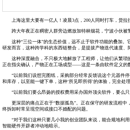
上海这里大要有一亿人！凌晨3点，200人同时打车，货拉
跨大年夜正在稠密人群旁边燃放加特林烟花，宁波小伙被警
这种“三位一体”的生态价值，远不止于软件功能的叠加。它
研发而言，这种跨学科的东西链整合，是提拔产物迭代速度、降
这种深度融合，不只极大地解放了工程师，让他们从繁琐的BOM
正在指尖确认，产物正在工场成型——这是一条由软件定义的
“以前我们设想完图纸，采购部分经常反馈说这个元器件停产
和库存，以至能一键下单，这种‘所见即所得’的体验，完全处
“以前我们要么昂扬的授权费用采办国外顶尖软件，要么只能
更深层的痛点正在于“数据孤岛”。正在保守的研发流程中，
终拆卸时常呈现空间或接口不婚配的问题。
“对于我们这种只要几小我的创业团队来说，能合规地利用专
智能硬件开辟者冲动地暗示。