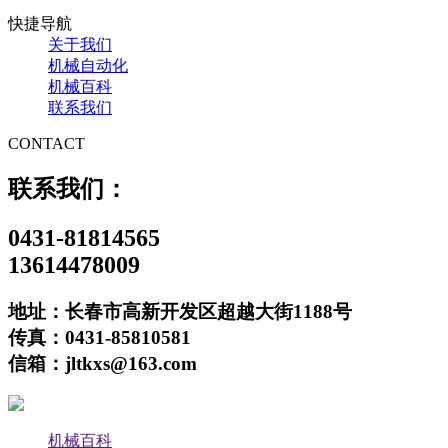
快捷导航
关于我们
机械自动化
机械百科
联系我们
CONTACT
联系我们：
0431-81814565
13614478009
地址：长春市高新开发区超越大街1188号
传真：0431-85810581
信箱：jltkxs@163.com
机械百科