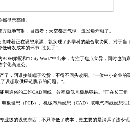
拉都显示高峰。
方就地节制，目击者：天空都是气球，激发爆炸就了。
意味着正在设想泉源，就实现了多学科的融合取协同。对于当
低研发成本的环节“胜负手”。
婚配和“Dirty Work”中出来，专注于焦点立异，同时也
数字化高速公。
了，阿谁接线端子没货，不得不回头改图。”一位中小企业的研
理了设想取供应链脱节的问题。”。
用通俗的二维CAD画线，效率极低且极易犯错。”正在长三角
电板设想（PCB）、机械布局设想（CAD）取电气布线设想往
业级的设想东西，不只降低了成本，更主要的是消弭了法令现