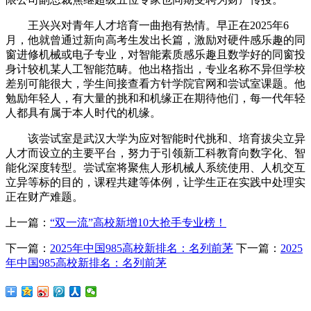
王兴兴对青年人才培育一曲抱有热情。早正在2025年6
月，他就曾通过新向高考生发出长篇，激励对硬件感乐趣的同
窗进修机械或电子专业，对智能素质感乐趣且数学好的同窗投
身计较机某人工智能范畴。他出格指出，专业名称不异但学校
差别可能很大，学生间接查看方针学院官网和尝试室课题。他
勉励年轻人，有大量的挑和和机缘正在期待他们，每一代年轻
人都具有属于本人时代的机缘。
该尝试室是武汉大学为应对智能时代挑和、培育拔尖立异
人才而设立的主要平台，努力于引领新工科教育向数字化、智
能化深度转型。尝试室将聚焦人形机械人系统使用、人机交互
立异等标的目的，课程共建等体例，让学生正在实践中处理实
正在财产难题。
上一篇：
“双一流”高校新增10大抢手专业榜！
下一篇：
2025年中国985高校新排名：名列前茅
下一篇：
2025
年中国985高校新排名：名列前茅