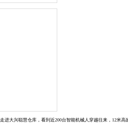
大兴聪慧仓库，看到近200台智能机械人穿越往来，12米高的