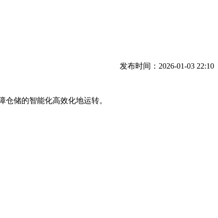
发布时间：2026-01-03 22:10
障仓储的智能化高效化地运转。