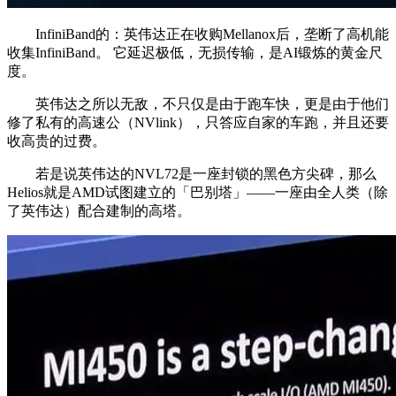
InfiniBand的：英伟达正在收购Mellanox后，垄断了高机能
收集InfiniBand。 它延迟极低，无损传输，是AI锻炼的黄金尺
度。
英伟达之所以无敌，不只仅是由于跑车快，更是由于他们
修了私有的高速公（NVlink），只答应自家的车跑，并且还要
收高贵的过费。
若是说英伟达的NVL72是一座封锁的黑色方尖碑，那么
Helios就是AMD试图建立的「巴别塔」——一座由全人类（除
了英伟达）配合建制的高塔。