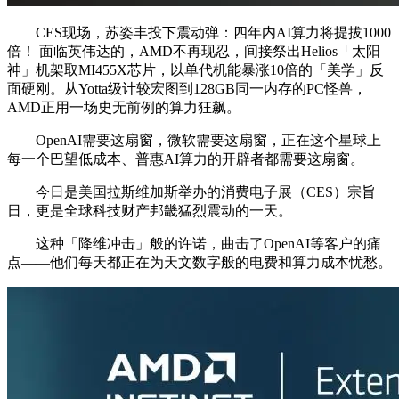
CES现场，苏姿丰投下震动弹：四年内AI算力将提拔1000
倍！ 面临英伟达的，AMD不再现忍，间接祭出Helios「太阳
神」机架取MI455X芯片，以单代机能暴涨10倍的「美学」反
面硬刚。从Yotta级计较宏图到128GB同一内存的PC怪兽，
AMD正用一场史无前例的算力狂飙。
OpenAI需要这扇窗，微软需要这扇窗，正在这个星球上
每一个巴望低成本、普惠AI算力的开辟者都需要这扇窗。
今日是美国拉斯维加斯举办的消费电子展（CES）宗旨
日，更是全球科技财产邦畿猛烈震动的一天。
这种「降维冲击」般的许诺，曲击了OpenAI等客户的痛
点——他们每天都正在为天文数字般的电费和算力成本忧愁。