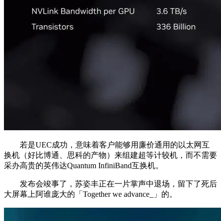
若是UEC成功，意味着客户能够用廉价通用的以太网互
换机（好比博通、思科的产物）来组建超等计较机，而不需要
采办高贵的英伟达Quantum InfiniBand互换机。
发布会竣事了，苏姿丰正在一片掌声中退场，留下了死后
大屏幕上阿谁庞大的「Together we advance_」的。