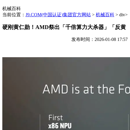
机械百科
当前位置：
J9.COM(中国认证)集团官方网站
>
机械百科
> div>
硬刚黄仁勋！AMD祭出「千倍算力大杀器」「反黄
发布时间：2026-01-08 17:57