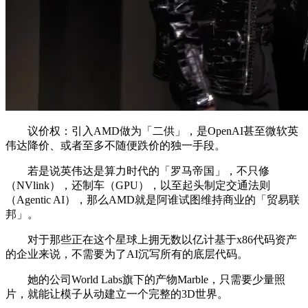
议价权：引入AMD做为「二供」，是OpenAI甚至微软英
伟达降价、或者至多不随便跌价的独一手段。
若是说英伟达是算力时代的「罗马帝国」，不只修
（NVlink），还制车（GPU），以至起头制定交通法则
（Agentic AI），那么AMD就是阿谁试图维持商业的「贸易联
邦」。
对于那些正在这个星球上拥无数以亿计基于x86代码资产
的企业来说，不需要为了AI沉写所有的底层代码。
她的公司World Labs旗下的产物Marble，只需要少量照
片，就能让模子从动建立一个完整的3D世界。