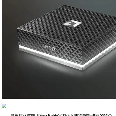
当英伟达试图用Vera Rubin将整个AI财产封拆进它的黑色