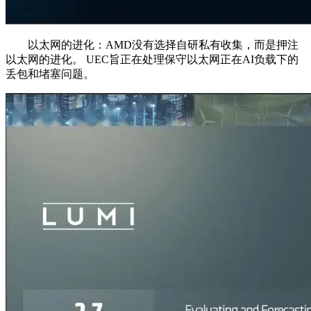
以太网的进化：AMD没有选择自研私有收集，而是押注
以太网的进化。 UEC旨正在处理保守以太网正在AI负载下的
丢包和堵塞问题。