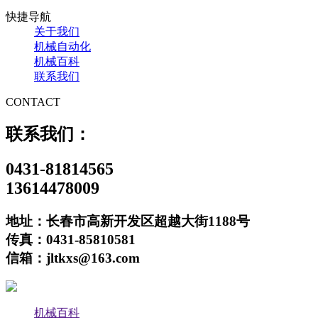
快捷导航
关于我们
机械自动化
机械百科
联系我们
CONTACT
联系我们：
0431-81814565
13614478009
地址：长春市高新开发区超越大街1188号
传真：0431-85810581
信箱：jltkxs@163.com
机械百科