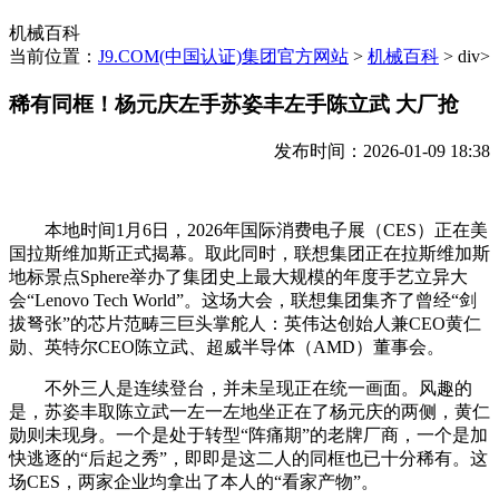
机械百科
当前位置：
J9.COM(中国认证)集团官方网站
>
机械百科
> div>
稀有同框！杨元庆左手苏姿丰左手陈立武 大厂抢
发布时间：2026-01-09 18:38
本地时间1月6日，2026年国际消费电子展（CES）正在美
国拉斯维加斯正式揭幕。取此同时，联想集团正在拉斯维加斯
地标景点Sphere举办了集团史上最大规模的年度手艺立异大
会“Lenovo Tech World”。这场大会，联想集团集齐了曾经“剑
拔弩张”的芯片范畴三巨头掌舵人：英伟达创始人兼CEO黄仁
勋、英特尔CEO陈立武、超威半导体（AMD）董事会。
不外三人是连续登台，并未呈现正在统一画面。风趣的
是，苏姿丰取陈立武一左一左地坐正在了杨元庆的两侧，黄仁
勋则未现身。一个是处于转型“阵痛期”的老牌厂商，一个是加
快逃逐的“后起之秀”，即即是这二人的同框也已十分稀有。这
场CES，两家企业均拿出了本人的“看家产物”。