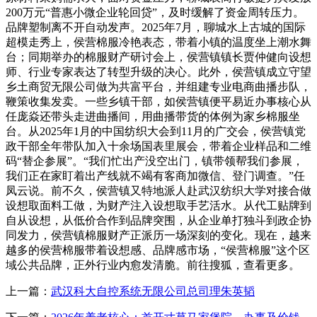
200万元“普惠小微企业轮回贷”，及时缓解了资金周转压力。
品牌塑制离不开自动发声。2025年7月，聊城水上古城的国际
超模走秀上，侯营棉服冷艳表态，带着小镇的温度坐上潮水舞
台；同期举办的棉服财产研讨会上，侯营镇镇长贾仲健向设想
师、行业专家表达了转型升级的决心。此外，侯营镇成立守望
乡土商贸无限公司做为共富平台，并组建专业电商曲播步队，
鞭策收集发卖。一些乡镇干部，如侯营镇便平易近办事核心从
任庞焱还带头走进曲播间，用曲播带货的体例为家乡棉服坐
台。从2025年1月的中国纺织大会到11月的广交会，侯营镇党
政干部全年带队加入十余场国表里展会，带着企业样品和二维
码“替企参展”。“我们忙出产没空出门，镇带领帮我们参展，
我们正在家盯着出产线就不竭有客商加微信、登门调查。”任
凤云说。前不久，侯营镇又特地派人赴武汉纺织大学对接合做
设想取面料工做，为财产注入设想取手艺活水。从代工贴牌到
自从设想，从低价合作到品牌突围，从企业单打独斗到政企协
同发力，侯营镇棉服财产正派历一场深刻的变化。现在，越来
越多的侯营棉服带着设想感、品牌感市场，“侯营棉服”这个区
域公共品牌，正外行业内愈发清脆。前往搜狐，查看更多。
上一篇：
武汉科大自控系统无限公司总司理朱英韬