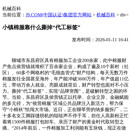
机械百科
当前位置：
J9.COM(中国认证)集团官方网站
>
机械百科
> div>
小镇棉服靠什么撕掉“代工标签”
发布时间：2026-01-11 16:41
聊城市东昌府区具有棉服加工企业200余家，此中棉服财
产焦点侯营镇就堆积了百余家企业，构成了遍及10个新村（社
区）、60多个网格村的“毛细血管式”财产结构，每天无数万件
棉服发往全国甚至海外，年产能冲破3600万件，年产值超11亿
元，带动万余人就业。亮眼成就背后，财产转型也面对不小压
力。撕掉“代工标签”，实现“品牌突围”，是破解转型之困的环
节。当前，东昌府区及侯营镇正以托举、企业立异、金融赋能
的多元径，为“侯营棉服”区域公共品牌注入新活力，帮力保
守“小棉袄”怯闯大市场。近日，正在聊莘旁的纳多服拆厂，二
十多名女工脚踩缝纫机的哒哒声不停于耳，担任人高新粉正忙
着将1500件棉服打包卸车。亲历了财产的黄金时代取转型之
痛。“2014年前后，一件棉服加工利润能有五块钱，现正在做