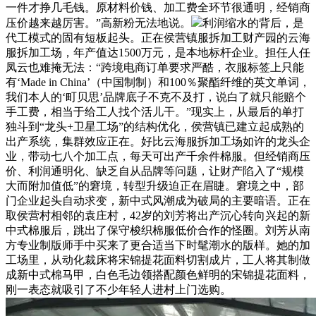
一件才挣几毛钱。原材料价钱、加工费全环节很通明，经销商
压价越来越厉害。”高新粉无法地说。
利润缩水的背后，是
代工模式的固有短板起头。正在侯营镇服拆加工财产园的云海
服拆加工场，年产值达1500万元，是本地标杆企业。担任人任
凤云也难掩无法：“跨境电商订单要求严酷，衣服标签上只能
有‘Made in China’（中国制制）和100％聚酯纤维的英文单词，
我们本人的‘町贝思’品牌底子不克不及打，说白了就只能赔个
手工费，相当于给工人找个活儿干。”现实上，从最后的单打
独斗到“龙头+卫星工场”的结构优化，侯营镇已建立起成熟的
出产系统，集群效应正在。好比云海服拆加工场如许的龙头企
业，带动七八个加工点，每天可出产千余件棉服。但经销商压
价、利润通明化、缺乏自从品牌等问题，让财产陷入了“规模
大而附加值低”的窘境，转型升级迫正在眉睫。窘境之中，部
门企业起头自动求变，新中式风潮成为破局的主要暗语。正在
取侯营村相邻的袁庄村，42岁的刘芳将出产沉心转向兴起的新
中式棉服后，跳出了保守梭织棉服低价合作的怪圈。刘芳从南
方专业制版师手中买来了更合适当下时髦潮水的版样。她的加
工场里，从动化裁床将宋锦提花面料切割成片，工人将其制做
成新中式棉马甲，白色毛边领搭配颜色鲜明的宋锦提花面料，
刚一表态就吸引了不少年轻人进村上门选购。