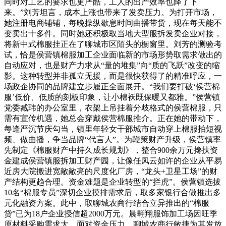
同时对工艺的要求也更严酷，工人的出产效率也降了下
来。”刘芳坦言，成本上涨也带来了发卖压力。为打开市场，
她注册电商铺铺，每晚操纵歇息时间曲播带货，现在每天能不
变卖出十多件。同时她还积极取当地大型服拆发卖企业对接，
将新中式棉服挂正在了聊城市区陌头的橱窗里。刘芳的测验考
试，恰是侯营镇棉服加工企业面临新的市场形势取需求做出的
自动应对，也是财产力求从“量的堆集”向“质的飞跃”改变的缩
影。这种转型并非孤立无援，而是很快获得了的精准呼应，一
场政企协同的品牌建立步履正全面展开。“我们要打破‘侯营棉
服’低价、低质的刻板印象，让小棉袄既保暖又都雅。”侯营镇
党委臧玮的办公室里，衣架上吊挂着分歧格式的侯营棉服，只
需有宣传机遇，她总会穿戴侯营棉服推介。正在她的带动下，
每逢严沉节庆勾当，镇里年轻女干部城市自动穿上棉服拍短视
频、做曲播，争当品牌“代言人”。为鞭策财产升级，侯营镇率
先制定《棉服财产中持久成长规划》，整合900余万元搀扶资
金建成侯营镇服拆加工财产园，让像任凤云如许的企业从平易
近房大院搬进宽敞敞亮的尺度化厂房，“龙头+卫星工场”的财
产结构更趋合理。资金难题是企业转型的“拦虎”。侯营镇选拔
10名“棉服专员”深切企业摸排需求后，取多家银行合做推出多
元化融资方案。此中，取聊城农商行结合立异推出的“棉服
贷”已为18户企业授信超2000万元。晨翱翔服饰加工场因旺季
原材料采购需求大，面对资金压力，聊城农商行敏捷为其发放