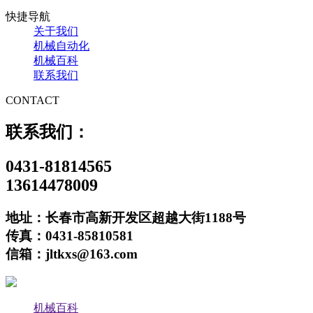
快捷导航
关于我们
机械自动化
机械百科
联系我们
CONTACT
联系我们：
0431-81814565
13614478009
地址：长春市高新开发区超越大街1188号
传真：0431-85810581
信箱：jltkxs@163.com
机械百科