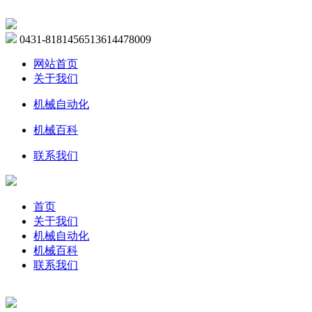
0431-81814565
13614478009
网站首页
关于我们
机械自动化
机械百科
联系我们
首页
关于我们
机械自动化
机械百科
联系我们