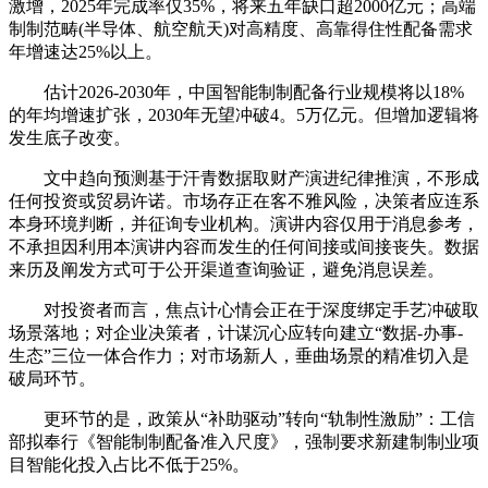
激增，2025年完成率仅35%，将来五年缺口超2000亿元；高端
制制范畴(半导体、航空航天)对高精度、高靠得住性配备需求
年增速达25%以上。
估计2026-2030年，中国智能制制配备行业规模将以18%
的年均增速扩张，2030年无望冲破4。5万亿元。但增加逻辑将
发生底子改变。
文中趋向预测基于汗青数据取财产演进纪律推演，不形成
任何投资或贸易许诺。市场存正在客不雅风险，决策者应连系
本身环境判断，并征询专业机构。演讲内容仅用于消息参考，
不承担因利用本演讲内容而发生的任何间接或间接丧失。数据
来历及阐发方式可于公开渠道查询验证，避免消息误差。
对投资者而言，焦点计心情会正在于深度绑定手艺冲破取
场景落地；对企业决策者，计谋沉心应转向建立“数据-办事-
生态”三位一体合作力；对市场新人，垂曲场景的精准切入是
破局环节。
更环节的是，政策从“补助驱动”转向“轨制性激励”：工信
部拟奉行《智能制制配备准入尺度》，强制要求新建制制业项
目智能化投入占比不低于25%。