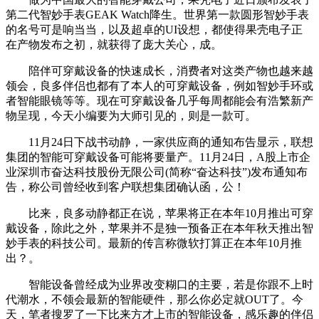
第二代智妙手表GEAK Watch降生。世界第一款圆形智妙手表
的名号可是响当当，以及超卓的UI设想，都使得果壳电子正
在产物发布之初，就获得了庞大关心，成。
陪伴可穿戴设备的快速成长，消费者对这类产物也越来越
领会，良多伴侣也都有了本人的可穿戴设备，例如智妙手环或
者智能眼镜等等。现在可穿戴设备几乎每周都能会有浩繁新产
物呈现，今天小编要为大师引见的，则是一款可。
11月24日下战书动静，一家供应商的通知布告显示，联想
集团的智能可穿戴设备可能将要量产。11月24日，A股上市企
业深圳市奋达科技股份无限公司(简称“奋达科技”)发布通知布
告，称公司曾经收到客户联想集团确认函，公！
比来，良多动静都正在说，苹果将正在本年10月推出可穿
戴设备，除此之外，苹果并不是独一预备正在本年秋天推出智
妙手表的科技公司。最新的传言称微软打算正在本年10月推
出？。
智能设备曾经成为业界改变糊口的主要，若是你跟不上时
代潮水，不领会最新的智能硬件，那么你必定就OUT了。今
天，笔者搜罗了一下比来方才上市的智能设备，感乐趣的伴侣