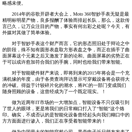
略感未便。
2014年的谷歌开辟者大会上，Moto 360智妙手表无疑是最
精明标明星产物，良多报酬了体验而排起长队，那么，这款传
言已久，让万众注目的产物，事实有何出彩之处呢？今天，有
外媒对其做了简单体验。
对于智妙手表这个财产而言，它的形态照旧处于辩论之中
的阶段，殊不知有圆形表盘取方形表盘之争，而正在插手了曲
面屏幕这个元素之后又激发了新的论和。曲面屏幕的劣势正在
于可以或许愈加符合我们的手腕，同时也给我们带来智能。
对于智能硬件财产来说，即将到来的2015年将会是一个充
满机缘的年度，由于各类查询拜访显示可穿戴设备将会获得大
的冲破。得益于计较碎片化的潮水，将PC的一部门变成我们
随身照顾的设备，这曾经成为了一个既定现实。！
做为近两年IT市场的一大增加点，智能设备不只仅吸引到
了世人的眼球，更是将我们的日常糊口打入了“智能”这个烙
印。确实，不成否认的是智能化设备曾经起头向我们糊口中的
方方面面进行渗入，我们正在享受着智能带来的！
做为中国最大的智能穿戴公司，果壳电子近日颁布发表了