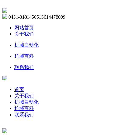
0431-81814565
13614478009
网站首页
关于我们
机械自动化
机械百科
联系我们
首页
关于我们
机械自动化
机械百科
联系我们