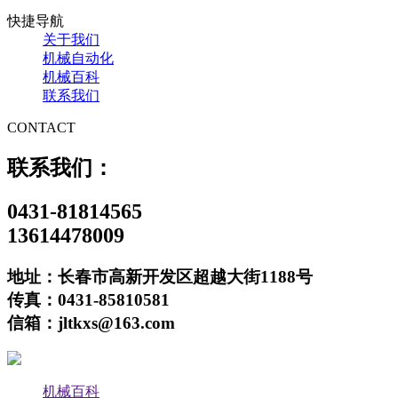
快捷导航
关于我们
机械自动化
机械百科
联系我们
CONTACT
联系我们：
0431-81814565
13614478009
地址：长春市高新开发区超越大街1188号
传真：0431-85810581
信箱：jltkxs@163.com
机械百科