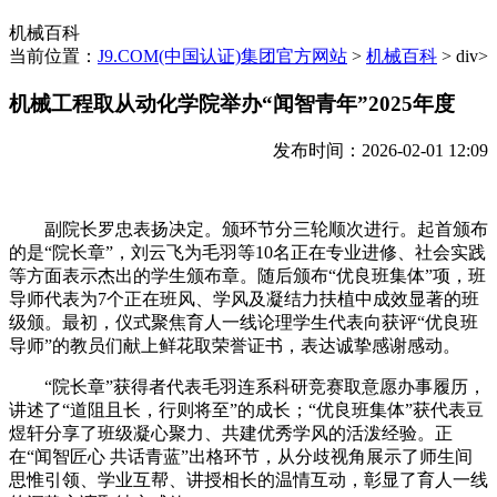
机械百科
当前位置：
J9.COM(中国认证)集团官方网站
>
机械百科
> div>
机械工程取从动化学院举办“闻智青年”2025年度
发布时间：2026-02-01 12:09
副院长罗忠表扬决定。颁环节分三轮顺次进行。起首颁布
的是“院长章”，刘云飞为毛羽等10名正在专业进修、社会实践
等方面表示杰出的学生颁布章。随后颁布“优良班集体”项，班
导师代表为7个正在班风、学风及凝结力扶植中成效显著的班
级颁。最初，仪式聚焦育人一线论理学生代表向获评“优良班
导师”的教员们献上鲜花取荣誉证书，表达诚挚感谢感动。
“院长章”获得者代表毛羽连系科研竞赛取意愿办事履历，
讲述了“道阻且长，行则将至”的成长；“优良班集体”获代表豆
煜轩分享了班级凝心聚力、共建优秀学风的活泼经验。正
在“闻智匠心 共话青蓝”出格环节，从分歧视角展示了师生间
思惟引领、学业互帮、讲授相长的温情互动，彰显了育人一线