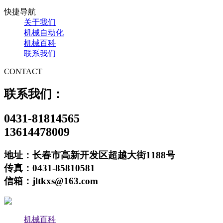
快捷导航
关于我们
机械自动化
机械百科
联系我们
CONTACT
联系我们：
0431-81814565
13614478009
地址：长春市高新开发区超越大街1188号
传真：0431-85810581
信箱：jltkxs@163.com
机械百科