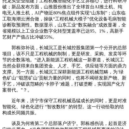
托龙头企业组建了工程机械智能化手艺立异核心，进行科研冲
破；新品发布方面，山推股份推出了全球首台AI推土机、纯
电无人推土机，AI产物近80%焦点组件实现“山东制”；山东临
工取海潮云洲合做，操纵“工程机械大模子”优化设备毛病智能
诊断取预测性。数据显示，山东工业“数实融合”成效显著，全
省规模以上工业企业数字化转型笼盖率已达95。1%，高新手
艺财产产值占比冲破55%。
郭栋弥补说，长城沉工是长城控股集团第一个分开的总部
项目，该不只是工程机械的制制，更是研发、采购、发卖等环
节的全数落地。“进入新能源工程机械这一新赛道，长城沉工
当然会获得来自集团资金、人才、手艺、供应链等方面的鼎力
支撑。另一方面，长城沉工深耕新能源工程机械范畴，为‘绿
色矿山’‘聪慧矿山’贡献力量的同时，也将不竭研发新产物、新
手艺，冲破该范畴的‘卡脖子’难题，打破垄断，实现国产化方
案替代。”？。
近年来，济宁市保守工程机械迅猛成长的同时，更是对准
智能化、绿色化进行 “智改数转” 的转型。这一行动恰取的结
构成长同频共振。
谈及为何将第二个总部落户济宁。郭栋感伤说，起首是济