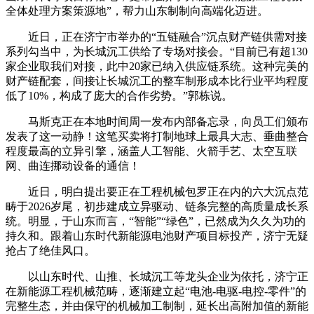
全体处理方案策源地”，帮力山东制制向高端化迈进。
近日，正在济宁市举办的“五链融合”沉点财产链供需对接
系列勾当中，为长城沉工供给了专场对接会。“目前已有超130
家企业取我们对接，此中20家已纳入供应链系统。这种完美的
财产链配套，间接让长城沉工的整车制形成本比行业平均程度
低了10%，构成了庞大的合作劣势。”郭栋说。
马斯克正在本地时间周一发布内部备忘录，向员工们颁布
发表了这一动静！这笔买卖将打制地球上最具大志、垂曲整合
程度最高的立异引擎，涵盖人工智能、火箭手艺、太空互联
网、曲连挪动设备的通信！
近日，明白提出要正在工程机械包罗正在内的六大沉点范
畴于2026岁尾，初步建成立异驱动、链条完整的高质量成长系
统。明显，于山东而言，“智能”“绿色”，已然成为久久为功的
持久和。跟着山东时代新能源电池财产项目标投产，济宁无疑
抢占了绝佳风口。
以山东时代、山推、长城沉工等龙头企业为依托，济宁正
在新能源工程机械范畴，逐渐建立起“电池-电驱-电控-零件”的
完整生态，并由保守的机械加工制制，延长出高附加值的新能