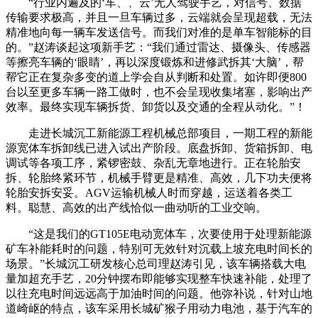
“行业内遍及的‘车、、云’无人驾驶手艺，对信号、数据
传输要求极高，并且一旦车辆过多，云端就会呈现超载，无法
精准地向每一辆车发送信号。而我们对准的是单车智能标的目
的。”赵涛谈起这项新手艺：“我们通过雷达、摄像头、传感器
等擦亮车辆的‘眼睛’，再以深度锻炼和进修武拆其‘大脑’，帮
帮它正在复杂多变的道上学会自从判断和处置。如许即便800
台以至更多车辆一路工做时，也不会呈现收集堵塞，影响出产
效率。最终实现车辆拆货、卸货以及交通的全程从动化。”！
走进长城沉工新能源工程机械总部项目，一期工程的新能
源宽体车拆卸线已进入试出产阶段。底盘拆卸、货箱拆卸、电
调试等各项工序，紧锣密鼓、杂乱无章地进行。正在轮胎安
拆、轮胎终紧环节，机械手臂更是精准、高效，几下功夫便将
轮胎安拆安妥。AGV运输机械人时而穿越，运送着各类工
料。聪慧、高效的出产线恰似一曲动听的工业交响。
“这是我们的GT105E电动宽体车，次要使用于处理新能源
矿车补能耗时的问题，特别可无效针对沉载上坡充电时间长的
场景。”长城沉工研发核心总司理赵涛引见，该车辆搭载大电
量加超充手艺，20分钟摆布即能够实现整车快速补能，处理了
以往充电时间远远高于加油时间的问题。他弥补说，针对山地
道崎岖的特点，该车采用长城矿猴子用动力电池，基于汽车的