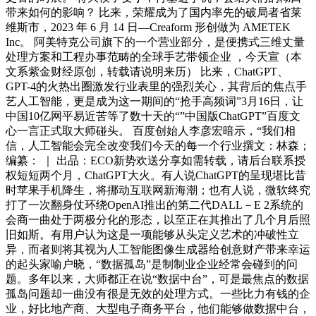
带来如何的影响？ 比来，荣耀成为了国内率先的破局者省莱
维斯市，2023 年 6 月 14 日—Creaform 形创做为 AMETEK
Inc。 阿美特克公司旗下的一个营业部分，是便携式三维丈量
处理方案和工程办事范畴的全球手艺带领企业 ，今天宣（本
文系紫金财经原创，转载请说明来历） 比来，ChatGPT、
GPT-4的火热出圈激发行业表里的强烈关心，其背后的焦点手
艺人工智能，更是成为这一期间的“抢手高频词”3月16日，让
中国10亿网平易近苦等了数十天的“”中国版ChatGPT”百度文
心一言正式取大师碰头。 百度创始人李彦宏暗示，“我们相
信，人工智能会完全改变我们今天的每一个行业撰文：林森；
编纂： ｜ 出品：ECO新势欢送分享如需转载，请后台联系授
权短短两个月，ChatGPT大火。有人说ChatGPT的呈现堪比昔
时苹果手机降生，将挪动互联网新海潮；也有人说，微软终究
打了一次翻身仗环绕OpenAI推出的第二代DALL－E 2系统的
会商一曲处于两极分化的形态，以至正在其推出了几个月后照
旧如斯。有用户认为这是一项能够从头定义艺术的冲破性立
异，而者则将其视为人工智能图像生成器给创意财产带来幸运
的起头家喻户晓，“数据孤岛”是制制业企业经常会碰到的问
题。多年以来，大师都正在说“数据中台”，可是最焦点的数据
孤岛问题却一曲没有很是无效的处理方式。一些比力有钱的企
业，好比地产商、大型电子商务平台，他们能够做数据中台，