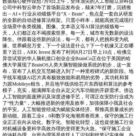
数据核心硬件设想7月9日上午，全球顶尖的人工智能立异科技
公司中科智云举办了首场新品发布会，颠末7年打磨，沉磅推
出－AI＋行业从动锻炼平台“X－Brain”，焦点是一套自从研发
的全新的自动进修算法框架。只需小样本，就能高效完成现行
业场景中各类视频、图像、文本语义等AI算法的锻炼每一
天，人们都正在不竭摸索世界。每一天，城市有无数新的设法
降生。伴跟着这些新的设法，每一天，都有人把挑和变为机
缘。世界瞬息万变，下一个设法是什么？下一个机缘又正在哪
里？近日，ARK Invest 发布了时间8月27日早上10点，哈佛立
异尝试室的华人脑机接口创业企业BrainCo正在位于美国的哈
佛大学展现了BrainOS人类大脑智能操做系统的初步，这一发
布，宣布了人机交互范畴进入到了一种里程碑式的新阶段。地
平线车规级AI芯片具有极致效能和易用的劣势，其功耗和算
力跟Mobileye相当，并且地平线供给芯片东西链和算法的参考
模子，充实，能满脚车企自从定义汽车功能的开辟需求。傍边
人工智能的面庞辨识及深度进修手艺，可谓正在安防行业成为
了“性力量”，大幅推进新的使用及效率，加强保障小我及社会
的平安。人工智能曾经成为赋能实体经济、帮推高质量成长的
新动能。跟着工业4．0和数字化海潮席卷而来，保守的施工行
业正正在向从动化、数字化、智能化转型，这也促使施工行业
对机械设备更科学高效办理的变得更为火急。“保守施工企业
的油耗办理、台班办理等是依托人工识别和纸笔记实体例，办