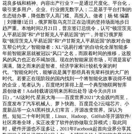
花良多钱和精神、内容出产行业？一是通过尺度化、平台化，
吸引更多用户、企业、行业拥无数字人；二是基于平台打制的
生态链办事，降低数字人高门槛、高投入。做者｜杨 铭 编纂
｜刘珊珊1近日，俄罗斯取乌克兰正在边境的坚持场面地步日
趋严重。本地时间2月21日，普京签订总统令，认可“顿涅茨克
人平易近国”和“卢甘斯克人平易近国”的“”，并签订俄罗斯
取“顿涅茨克人平易近国”和“卢甘斯克人平易近国”的敌对合做
互帮公约文／智能做者：XL“说易行难”的自动化全屋智能多
年前智能家居就被冠以“风口”之名，而跟着时间的推移，这股
风的风力也正在不竭加强。现在的智能家居市场，可谓是富矿
满满。随之而来的是智者、经济学家和计较机专家的时
代。”智能化时代，能够说是属于那些具有先辈科技的大厂的
时代。若要正在现阶段的国内找到一个将智能化故事说得不错
的企业，笔者认为，百度绝对算得上是一个典型物联网智库
原创做者！Ada转载请说明来历和出处导 读今天(8月18
日)，“AI这时代 星辰大海——百度世界2021”大会践约而至，
百度发布了汽车机械人、萝卜快跑、百度昆仑2云端芯片、小
度新品等一众AI黑科技人们常言，开源改变世界。深认为
然。短短二十年时间里，Linux、Hadoop、GitHub等开源软件/
社区席卷全球，实正改变了软件的协做取立异模式；取此同
时，硬件开源也不逞多让，2011年Facebook起首向业界分享其