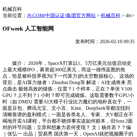
机械百科
当前位置：
J9.COM(中国认证)集团官方网站
>
机械百科
> div>
OFweek 人工智能网
发布时间：2026-02-10 09:35
媒介： 2026年，SpaceX打算以1。5万亿美元估值启动史
上最大规模IPO，募资超300亿美元，而这一雄伟蓝图的焦
点，恰是被科技界视为[下一代算力]的太空数据核心。 这场的
背后，是AI算力做者：Zhuobai Dong等 解读：AI生成将来 亮
点曲击 极致高效的锻炼：仅需？1 个样本，正在？单张 V100
GPU？上不到？1 小时？即可完成锻炼。这取需要数千GPU小
时（如 DMD2 需要AI大模子行业比力魔幻的地朴直在于，一
面是豆包、腾讯元宝、文小言、Kimi、DeepSeek等都没找到
清晰靠谱的盈利模式；一面是各类名人、专家、大V都正在不
竭地开卖AI课程，平台都不晓得事实该如何赔本，但Sora 2面
对的环节问题：立异和想象力若何变现？ 文｜杨肖若？？编
｜张弘一 出品｜贸易秀 国庆第一天，OpenAI就把视频圈子的