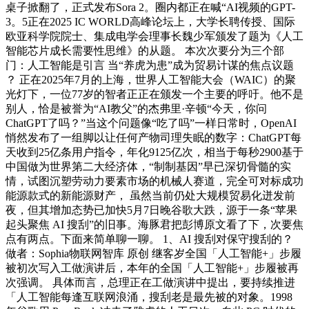
桌子掀翻了，正式发布Sora 2。圈内都正在喊“AI视频的GPT-
3。5正在2025 IC WORLD高峰论坛上，大学长聘传授、国际
欧亚科学院院士、集成电学会理事长魏少军颁发了题为《人工
智能芯片成长需要性思维》的从题。 本次次要分为三个部
门：人工智能是引言 当“养虎为患”成为贸易计谋的焦点议题
？ 正在2025年7月的上海，世界人工智能大会（WAIC）的聚
光灯下，一位77岁的智者正正在颁发一个主要的呼吁。他不是
别人，恰是被誉为“AI教父”的杰弗里·辛顿“今天，你问
ChatGPT了吗？”当这个问题像“吃了吗”一样日常时，OpenAI
悄然发布了一组脚以让任何产物司理失眠的数字：ChatGPT每
天收到25亿条用户指令，年化9125亿次，相当于每秒2900基于
中国做为世界第二大经济体，“制制基因”早已深切骨髓的实
情，试图沉塑劳动力要素市场的机械人赛道，完全可对标成功
能源款式的新能源财产， 虽然当前仍处大规模贸易化迸发前
夜，但其增加态势已加快5月7日晚谷歌大跌，源于一条“苹果
起头聚焦 AI 搜刮”的旧事。海豚君把彭博原文看了下，次要焦
点有两点。下面来简单聊一聊。 1、AI 搜刮对保守搜刮的？
做者：Sophia物联网智库 原创 继客岁全国「人工智能+」步履
被初次写入工做演讲后，本年的全国「人工智能+」步履被再
次强调。 具体而言，总理正在工做演讲中提出，要持续推进
「人工智能每逢互联网浪涌，搜刮老是最先被的对象。1998