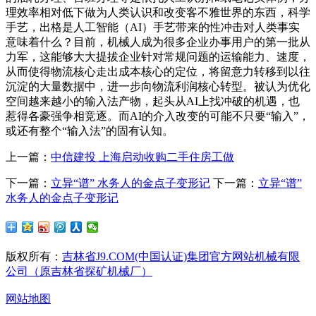
理效率相对低下做为人类认识和改变客不雅世界的东西，科学
手艺，出格是人工智能（AI）手艺带来的性冲击对人类事实
意味着什么？目前，机械人成为很多企业办事用户的第一批从
力军，这能够大大提拔企业针对常规问题的运输能力、速度，
从而使得物流核心走出成本核心的定位，将留意力转移到以往
沉淀的大量数据中，进一步向物流利润核心转型。被认为优化
空间越来越小的输入法产物，起头从AI上找冲破的机遇，也
惹得各豪强争相竞逐。而AI的介入改变的可能不只要“输入”，
或还有整个“输入法”的固有认知。
上一篇：
中信建投 上海启动收购二手住房工做
下一篇：
立异“谱” 水务人的金点子变形记
下一篇：
立异“谱”
水务人的金点子变形记
版权所有：
吉林省J9.COM(中国认证)集团官方网站机械有限
公司（原吉林省探矿机械厂）
网站地图