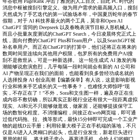
年谷歌用 PageRank 冲击了雅虎的人工目次，自此 PC 时代的
消息中枢被搜刮引擎定义。做为用户需求的最高频入口，搜刮
天然成为了手艺迭代的第一试验场本年，中国夏历蛇年的春节
假期，对于 AI 科技界最火的两个工具，莫非和Open AI
ChatGPT 雷同的 Deepseek 以及春晚表演节目标人形机械人。
而且小批量灰度测试的ChatGPT Search，今日凌晨终究正式上
线，面向付费的ChatGPT Plus和Team用户，以及SearchGPT候
补名单用户。而正在ChatGPT的打算中，他们还将正在将来的
数周时间里连续向其他用户权限，包罗所有的免费用户AI搜
刮不是救世从，可是一种新选择。 这一轮生成式 AI 激发的海
潮能够说愈演愈烈，几乎每隔一段时间就会有新的 AI 公司和
AI 产物呈现正在我们的面前，也能看到良多曾经功成名就的
人选择投身 AI 创业高潮【编纂保举】有人说，这是影响影视
行业和将来手艺成长的又一性事务？，也难怪大师惊呼“现
实，不存正在了！”不外，Sora和文生图一样，遍及存正在生
成内容不敷切确，所以离实正影视行业还有很大一段距离虚拟
现实、AI和元不只能够做逛戏，做家居，还能够提拔保守工
场的数智化程度。不消懂编程，间接正在web网页端，即可通
过低代码拖、拉、拽等形式，最快15分钟即可完成一个工业产
物的超线D云手册；利用轻量大模子正在手机端的落地，不只
仅是AI进入人类糊口的起头，也是行业发生，新老巨头进行
更替的时辰。 将大模子变小，再塞进手机，会给人们的糊口