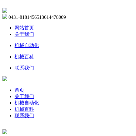
0431-81814565
13614478009
网站首页
关于我们
机械自动化
机械百科
联系我们
首页
关于我们
机械自动化
机械百科
联系我们