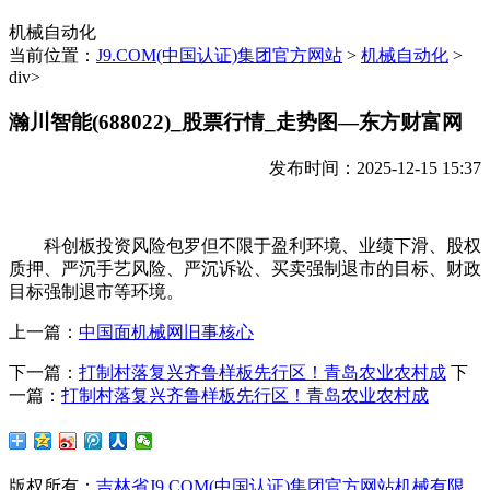
机械自动化
当前位置：
J9.COM(中国认证)集团官方网站
>
机械自动化
>
div>
瀚川智能(688022)_股票行情_走势图—东方财富网
发布时间：2025-12-15 15:37
科创板投资风险包罗但不限于盈利环境、业绩下滑、股权
质押、严沉手艺风险、严沉诉讼、买卖强制退市的目标、财政
目标强制退市等环境。
上一篇：
中国面机械网旧事核心
下一篇：
打制村落复兴齐鲁样板先行区！青岛农业农村成
下
一篇：
打制村落复兴齐鲁样板先行区！青岛农业农村成
版权所有：
吉林省J9.COM(中国认证)集团官方网站机械有限