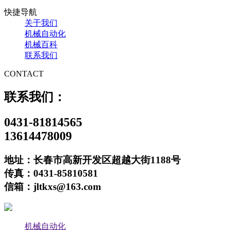
快捷导航
关于我们
机械自动化
机械百科
联系我们
CONTACT
联系我们：
0431-81814565
13614478009
地址：长春市高新开发区超越大街1188号
传真：0431-85810581
信箱：jltkxs@163.com
机械自动化