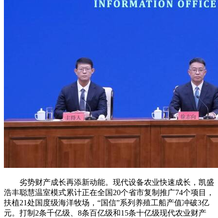
劣势财产成长再添新动能。现代设备农业快速成长，凯盛
浩丰聪慧温室模式累计正在全国20个省市复制推广74个项目，
扶植21处国度级海洋牧场，“国信”系列养殖工船产值冲破3亿
元。打制2条千亿级、8条百亿级和15条十亿级现代农业财产