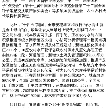
卖会、第二十二届中国畜牧业博览会、第二十二届全国种
子“双交会”（第十七届中国国际种业博览会暨第二十二届全国
种子消息交换取产物买卖会）等多项国度级嘉会，农业农村成
长取得长脚前进。
此外，“十四五”期间，全市安稳树立和践行“绿水青山就
是金山银山”的，聚焦让农人当场过上现代文明糊口方针，生
态文明扶植、根本设备两手抓、两手硬。正在农村水利方面，
积极推进市级水网示范区扶植，小沽河分析管理等一批沉点项
目接踵落成，官水库等大坝从体工程建成，新增规模化供水村
庄2005个，10座农村水厂获评省级农村供水尺度化办理工程，
实施19条（段）河道管理，新增水土流失管理面积约300平方
公里，完成40座病险水库、24座病险闸坝除险加固，推进产芝
灌区修复，建立31条省级斑斓幸福示范河湖，争取地方水库移
平易近后期搀扶资金超10亿元，帮力1040个水库移平易近村集
体增收致富。正在园林林业方面，新建公园503个、城市绿道
697公里，全域已建成公园1048个、绿道1129公里，全面实
现“千园之城、千里绿道”方针，完成新制林3。25万亩，复壮
古树690株，精准提拔丛林质量28万亩，推广薄壳山核桃3020
亩、林下中药材1920亩，花木财产带动就业10万余人。
12月15日，青岛市旧事办召开“高质量完成‘十四五’规