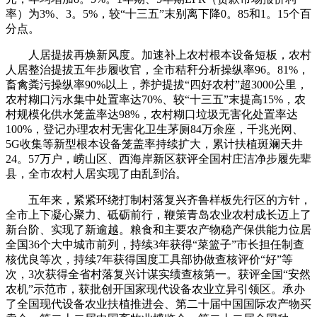
率）为3%、3。5%，较“十三五”末别离下降0。85和1。15个百
分点。
人居提拔再焕新风度。加速补上农村根本设备短板，农村
人居整治提拔五年步履收官，全市秸秆分析操纵率96。81%，
畜禽粪污操纵率90%以上，养护提拔“四好农村”超3000公里，
农村糊口污水集中处置率达70%、较“十三五”末提高15%，农
村规模化供水笼盖率达98%，农村糊口垃圾无害化处置率达
100%，登记办理农村无害化卫生茅厕84万余座，千兆光网、
5G收集等新型根本设备笼盖率持续扩大，累计扶植斑斓天井
24。57万户，崂山区、西海岸新区获评全国村庄洁净步履先辈
县，全市农村人居实现了由乱到治。
五年来，紧紧环绕打制村落复兴齐鲁样板先行区的方针，
全市上下凝心聚力、砥砺前行，鞭策青岛农业农村成长迈上了
新台阶、实现了新逾越。粮食和主要农产物稳产保供能力位居
全国36个大中城市前列，持续3年获得“菜篮子”市长担任制查
核优良等次，持续7年获得国度工具部协做查核评价“好”等
次，3次获得全省村落复兴计谋实绩查核第一。获评全国“安然
农机”示范市，获批创开国家现代设备农业立异引领区。承办
了全国现代设备农业扶植推进会、第二十届中国国际农产物买