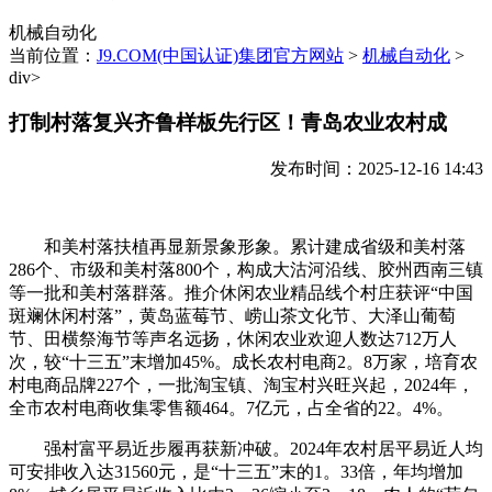
机械自动化
当前位置：
J9.COM(中国认证)集团官方网站
>
机械自动化
>
div>
打制村落复兴齐鲁样板先行区！青岛农业农村成
发布时间：2025-12-16 14:43
和美村落扶植再显新景象形象。累计建成省级和美村落
286个、市级和美村落800个，构成大沽河沿线、胶州西南三镇
等一批和美村落群落。推介休闲农业精品线个村庄获评“中国
斑斓休闲村落”，黄岛蓝莓节、崂山茶文化节、大泽山葡萄
节、田横祭海节等声名远扬，休闲农业欢迎人数达712万人
次，较“十三五”末增加45%。成长农村电商2。8万家，培育农
村电商品牌227个，一批淘宝镇、淘宝村兴旺兴起，2024年，
全市农村电商收集零售额464。7亿元，占全省的22。4%。
强村富平易近步履再获新冲破。2024年农村居平易近人均
可安排收入达31560元，是“十三五”末的1。33倍，年均增加