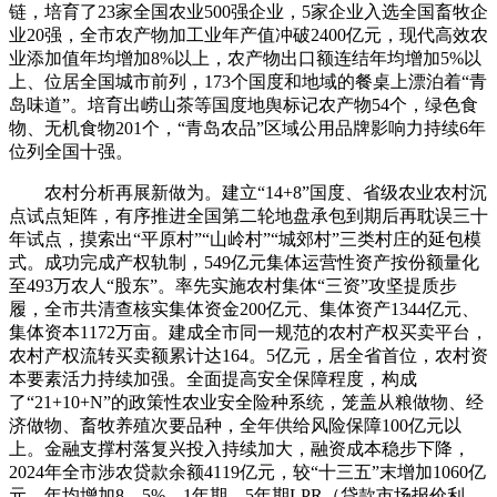
链，培育了23家全国农业500强企业，5家企业入选全国畜牧企
业20强，全市农产物加工业年产值冲破2400亿元，现代高效农
业添加值年均增加8%以上，农产物出口额连结年均增加5%以
上、位居全国城市前列，173个国度和地域的餐桌上漂泊着“青
岛味道”。培育出崂山茶等国度地舆标记农产物54个，绿色食
物、无机食物201个，“青岛农品”区域公用品牌影响力持续6年
位列全国十强。
农村分析再展新做为。建立“14+8”国度、省级农业农村沉
点试点矩阵，有序推进全国第二轮地盘承包到期后再耽误三十
年试点，摸索出“平原村”“山岭村”“城郊村”三类村庄的延包模
式。成功完成产权轨制，549亿元集体运营性资产按份额量化
至493万农人“股东”。率先实施农村集体“三资”攻坚提质步
履，全市共清查核实集体资金200亿元、集体资产1344亿元、
集体资本1172万亩。建成全市同一规范的农村产权买卖平台，
农村产权流转买卖额累计达164。5亿元，居全省首位，农村资
本要素活力持续加强。全面提高安全保障程度，构成
了“21+10+N”的政策性农业安全险种系统，笼盖从粮做物、经
济做物、畜牧养殖次要品种，全年供给风险保障100亿元以
上。金融支撑村落复兴投入持续加大，融资成本稳步下降，
2024年全市涉农贷款余额4119亿元，较“十三五”末增加1060亿
元，年均增加8。5%。1年期、5年期LPR（贷款市场报价利