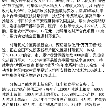
8%，城乡居平易近收入比由2。36缩小至2。18，农人的“荷包
子”鼓了起来。村集体经济不竭强大，年收入20万元以上的行
政村达到96%。巩固拓展脱贫攻坚取得实效，持续3年成功举
办上合组织国度扶贫培训班，扶植7个省级跟尾村落复兴集中
推进区，“障”和饮水平安程度持续巩固提拔。帮扶协做再结硕
果，选派挂职干部和教育、医疗、农技等专技人才2243人，采
购、帮销农特产物42。12亿元，指导落地财产合做项目300余
个，帮力协做地全面推进村落复兴。
村落复兴片区再聚新合力。深切进修使用“万万工程”经
验，正在全国率先摸索践行片区化推进村落复兴，构成
了“8+18+50”的省、市、累计盘活闲置地盘7000余亩，完成绿
化超百万平米，“30分钟便平易近办事圈”建成率达100%，持
续举办“片区村落逛·提振消费季”等年度系列勾当130余场，带
动养护片区内农村居平易近人均可安排收入增速达10%以上，
村均集体年收入增速达15%以上。
分析出产能力再上新台阶。扛牢粮食平安义务，实
施“36111”稳产保供工程（每年产出300万吨以上粮食、600万
吨以上蔬菜、100万吨以上肉蛋奶、100万吨以上水产物、100
万吨以上果品），2024年全市粮食总产量321。4万吨、肉蛋奶
总产量118。67万吨、水产物总产量106。8万吨，均超额完