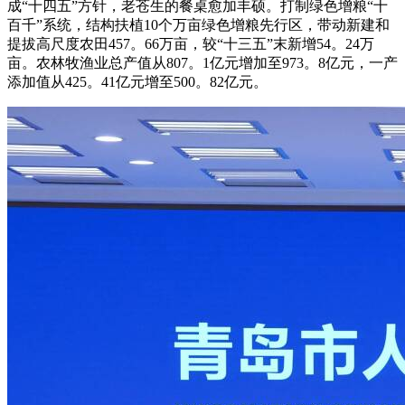
成“十四五”方针，老苍生的餐桌愈加丰硕。打制绿色增粮“十
百千”系统，结构扶植10个万亩绿色增粮先行区，带动新建和
提拔高尺度农田457。66万亩，较“十三五”末新增54。24万
亩。农林牧渔业总产值从807。1亿元增加至973。8亿元，一产
添加值从425。41亿元增至500。82亿元。