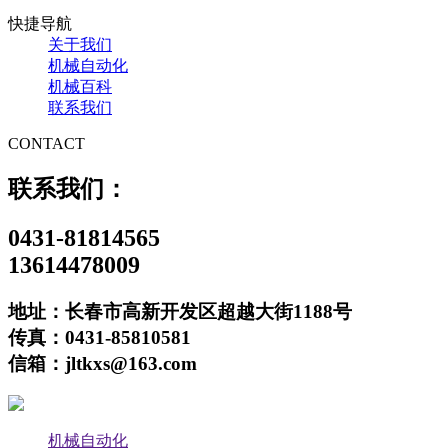
快捷导航
关于我们
机械自动化
机械百科
联系我们
CONTACT
联系我们：
0431-81814565
13614478009
地址：长春市高新开发区超越大街1188号
传真：0431-85810581
信箱：jltkxs@163.com
机械自动化