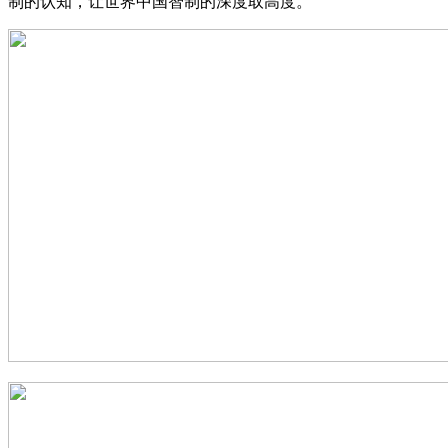
制的认知，让世界中国智制的深度取高度。