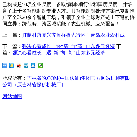
已构成超50项企业尺度，参取编制6项行业和国度尺度，并培
育了上千名智能制制专业人才。其智能制制处理方案已复制推
广至全球20余个智能工场，引领了企业全球财产链上下逛的协
同立异；跨范畴、跨区域赋能了农业机械、应急配备！
上一篇：
打制村落复兴齐鲁样板先行区！青岛农业农村成
下一篇：
强决心看成长｜逐“新”向“高” 山东多元经济
下一
篇：
强决心看成长｜逐“新”向“高” 山东多元经济
版权所有：
吉林省J9.COM(中国认证)集团官方网站机械有限
公司（原吉林省探矿机械厂）
网站地图