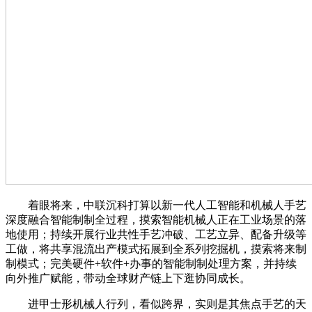
着眼将来，中联沉科打算以新一代人工智能和机械人手艺
深度融合智能制制全过程，摸索智能机械人正在工业场景的落
地使用；持续开展行业共性手艺冲破、工艺立异、配备升级等
工做，将共享混流出产模式拓展到全系列挖掘机，摸索将来制
制模式；完美硬件+软件+办事的智能制制处理方案，并持续
向外推广赋能，带动全球财产链上下逛协同成长。
进甲士形机械人行列，看似跨界，实则是其焦点手艺的天