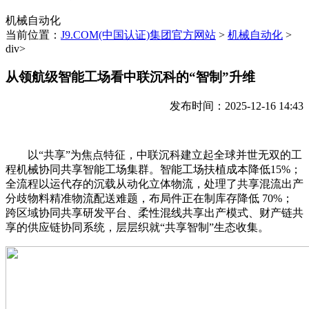
机械自动化
当前位置：
J9.COM(中国认证)集团官方网站
>
机械自动化
>
div>
从领航级智能工场看中联沉科的“智制”升维
发布时间：2025-12-16 14:43
以“共享”为焦点特征，中联沉科建立起全球并世无双的工
程机械协同共享智能工场集群。智能工场扶植成本降低15%；
全流程以运代存的沉载从动化立体物流，处理了共享混流出产
分歧物料精准物流配送难题，布局件正在制库存降低 70%；
跨区域协同共享研发平台、柔性混线共享出产模式、财产链共
享的供应链协同系统，层层织就“共享智制”生态收集。