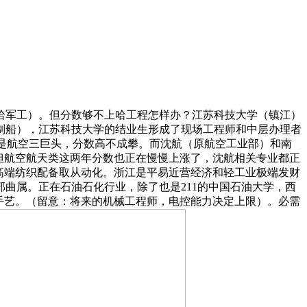
哈军工）。但分数够不上哈工程怎样办？江苏科技大学（镇江）
制船），江苏科技大学的结业生形成了现场工程师和中层办理者
是航空三巨头，分数高不成攀。而沈航（原航空工业部）和南
。但航空航天类这两年分数也正在慢慢上涨了，沈航相关专业都正
在高端纺织配备取从动化。浙江是平易近营经济和轻工业极端发财
曲属。正在石油石化行业，除了也是211的中国石油大学，西
手艺。（留意：将来的机械工程师，电控能力决定上限）。必需