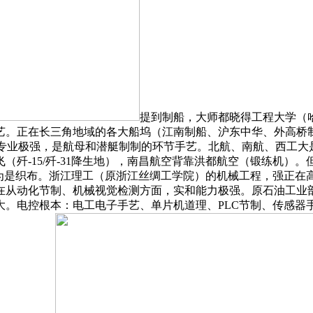
提到制船，大师都晓得工程大学（
艺。正在长三角地域的各大船坞（江南制船、沪东中华、外高桥
接专业极强，是航母和潜艇制制的环节手艺。北航、南航、西工大
（歼-15/歼-31降生地），南昌航空背靠洪都航空（锻练机）
”就认为是织布。浙江理工（原浙江丝绸工学院）的机械工程，强正
从动化节制、机械视觉检测方面，实和能力极强。原石油工业部
大。电控根本：电工电子手艺、单片机道理、PLC节制、传感器