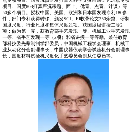
点专项项目、国度沉点研发打算大科学安拆前沿研究沉点专项
项目、国度863打算严沉课题、面上、优青、杰青、计谋）等
50多个项目。授权中国、美国、欧洲和日本国发现专利180多
件，部门专利获得转移。颁发SCI、EI收录论文250余篇。研制
国度尺度、行业尺度和集体尺度21项。获国度级讲授二等2
项；做为第一完，获教育部手艺发现一等、机械工业手艺发现
一等、省手艺发现一等（2项）和省讲授一等等励。兼任教育
部科技委先辈制制学部委员，中国机械工程学会理事、机械工
业从动化分会副理事长，中国仪器仪表学会试验机分会副理事
长，国度材料试验机尺度化手艺委员会副从任委员等。