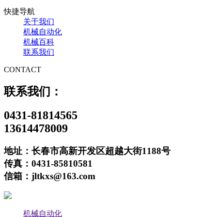
快捷导航
关于我们
机械自动化
机械百科
联系我们
CONTACT
联系我们：
0431-81814565
13614478009
地址：长春市高新开发区超越大街1188号
传真：0431-85810581
信箱：jltkxs@163.com
机械自动化