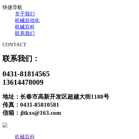
快捷导航
关于我们
机械自动化
机械百科
联系我们
CONTACT
联系我们：
0431-81814565
13614478009
地址：长春市高新开发区超越大街1188号
传真：0431-85810581
信箱：jltkxs@163.com
机械百科