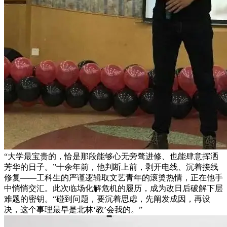
“大学最宝贵的，恰是那段能够心无旁骛进修、也能肆意挥洒
芳华的日子。”十余年前，他判断上前，剥开电线、沉着接线
修复——工科生的严谨逻辑取文艺青年的滚烫热情，正在他手
中悄悄交汇。此次临场化解危机的履历，成为改日后破解下层
难题的密钥。“碰到问题，要沉着思虑，先阐发成因，再设
决，这个事理最早是北林‘教’会我的。”