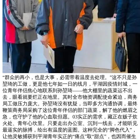
“群众的再小，也是大事，必需带着温度去处理。”这不只是孙
堃琦的工做，更是他七年如一日的线月，平湖因疫情封城，一
位青年伴侣焦心地联系到孙堃琦——他大棚里的蔬菜运不出
去，眼看就要烂正在地里。其时全市物资调配使命紧迫，商务
局工做压力庞大。孙堃琦没有犹疑，当即多方沟通协调，最终
鞭策商务局采购了这位青年伴侣的部门蔬菜，解了他的燃眉之
急，也守护了他的心血取但愿。03实正的需求，藏正在贩子炊
火处、青年心坎里。只要走出办公室、沉到一线去，才能听见
最逼实的脉搏，绘出有温度的蓝图。这种完全的“脚色代入”，
让他灵敏捕获到平湖青年实正的“痛点”取“甜点”，也因而催生