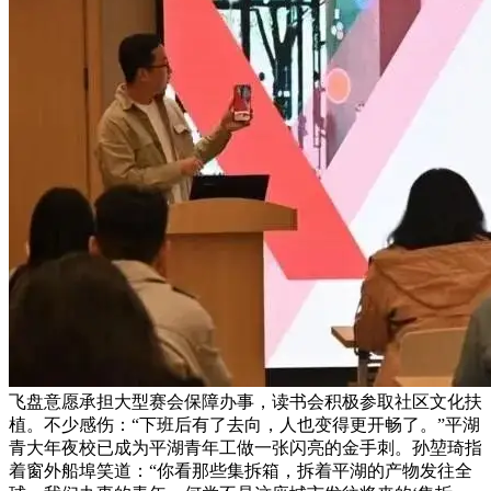
飞盘意愿承担大型赛会保障办事，读书会积极参取社区文化扶
植。不少感伤：“下班后有了去向，人也变得更开畅了。”平湖
青大年夜校已成为平湖青年工做一张闪亮的金手刺。孙堃琦指
着窗外船埠笑道：“你看那些集拆箱，拆着平湖的产物发往全