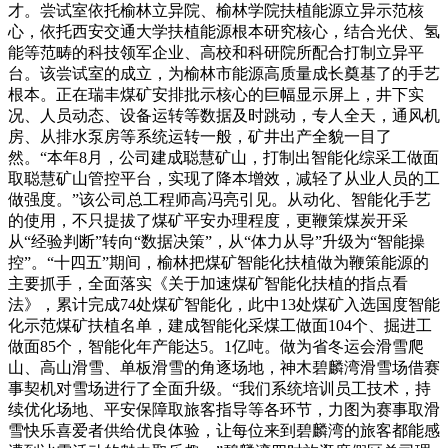
才。尝试室依托榆林立异院、榆林学院扶植能源立异示范核
心，依托西安交通大学扶植能源根本研究核心，结合光伏、氢
能等范畴的科技领军企业、高校和科研院所配合打制立异平
台。该尝试室的成立，为榆林市能源高质量成长奠基了的手艺
根本。正在瑞丰煤矿安排批示核心的巨幅显示屏上，井下实
况、人员动态、设备运转等数据及时跳动，专人全天，通风机
房、从排水泵房等系统运转一般，矿井出产全貌一目了
然。“本年8月，公司建成聪慧矿山，打制出智能化综采工做面
取聪慧矿山管控平台，实现了降本增效，减轻了从业人员的工
做强度。”该公司总工程师高冯亮引见。从动化、智能化手艺
的使用，不只提拔了煤矿平安办理程度，更鞭策煤炭开采
从“经验判断”转向“数据决策”，从“体力从导”升级为“智能操
控”。“十四五”期间，榆林把煤矿智能化扶植做为鞭策能源的
主要抓手，全面落实《关于加速煤矿智能化扶植的指点看
法》，累计完成74处煤矿智能化，此中13处煤矿入选国度智能
化示范煤矿扶植名单，建成智能化采煤工做面104个、掘进工
做面85个，智能化年产能达5。1亿吨。做为省冬运会滑雪爬
山、高山滑雪、单板滑雪的角逐场地，神木碧麟湾滑雪场借赛
事契机对雪场进行了全面升级。“我们系统培训员工技术，持
续优化场地、平安保障取旅客指导等各环节，力图为赛事取滑
雪快乐喜爱者供给优良体验，让每位来到碧麟湾的旅客都能感