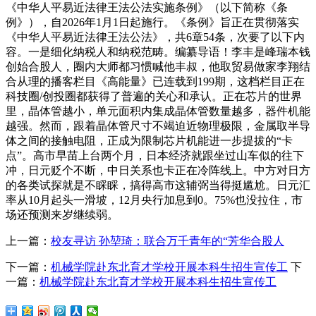
《中华人平易近法律王法公法实施条例》（以下简称《条
例》），自2026年1月1日起施行。《条例》旨正在贯彻落实
《中华人平易近法律王法公法》，共6章54条，次要了以下内
容。一是细化纳税人和纳税范畴。编纂导语！李丰是峰瑞本钱
创始合股人，圈内大师都习惯喊他丰叔，他取贸易做家李翔结
合从理的播客栏目《高能量》已连载到199期，这档栏目正在
科技圈/创投圈都获得了普遍的关心和承认。正在芯片的世界
里，晶体管越小，单元面积内集成晶体管数量越多，器件机能
越强。然而，跟着晶体管尺寸不竭迫近物理极限，金属取半导
体之间的接触电阻，正成为限制芯片机能进一步提拔的“卡
点”。高市早苗上台两个月，日本经济就跟坐过山车似的往下
冲，日元贬个不断，中日关系也卡正在冷阵线上。中方对日方
的各类试探就是不睬睬，搞得高市这辅弼当得挺尴尬。日元汇
率从10月起头一滑坡，12月央行加息到0。75%也没拉住，市
场还预测来岁继续弱。
上一篇：
校友寻访 孙堃琦：联合万千青年的“芳华合股人
下一篇：
机械学院赴东北育才学校开展本科生招生宣传工
下
一篇：
机械学院赴东北育才学校开展本科生招生宣传工